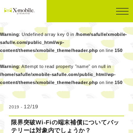
Warning
: Undefined array key 0 in
/home/safulle/xmobile-
safulle.com/public_html/wp-
content/themes/xmobile_theme/header.php
on line
150
Warning
: Attempt to read property "name" on null in
/home/safulle/xmobile-safulle.com/public_html/wp-
content/themes/xmobile_theme/header.php
on line
150
12/19
2019 -
限界突破Wi-Fiの端末補償についてバッ
テリーは対象内でしょうか？