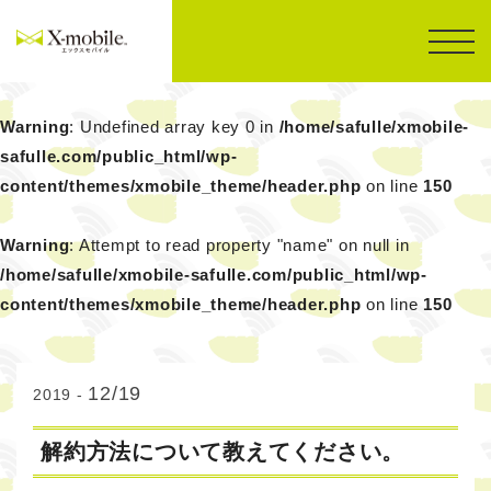
Warning
: Undefined array key 0 in
/home/safulle/xmobile-
safulle.com/public_html/wp-
content/themes/xmobile_theme/header.php
on line
150
Warning
: Attempt to read property "name" on null in
/home/safulle/xmobile-safulle.com/public_html/wp-
content/themes/xmobile_theme/header.php
on line
150
12/19
2019 -
解約方法について教えてください。