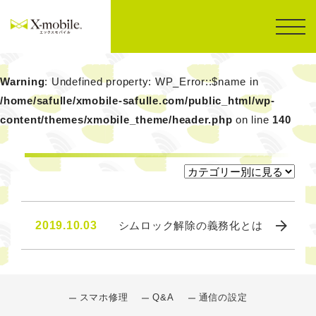
Warning
: Undefined property: WP_Error::$name in
/home/safulle/xmobile-safulle.com/public_html/wp-
content/themes/xmobile_theme/header.php
on line
140
2019.10.03
シムロック解除の義務化とは
スマホ修理
Q&A
通信の設定