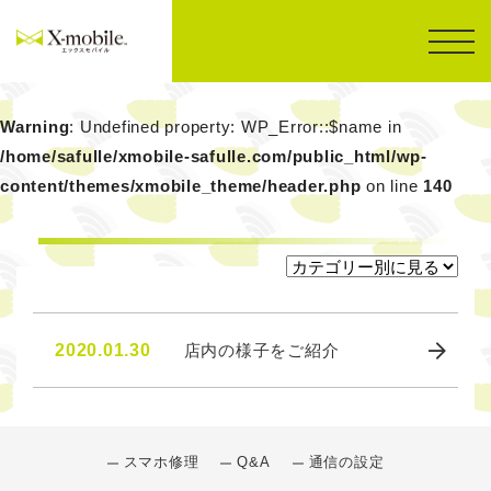
Warning
: Undefined property: WP_Error::$name in
/home/safulle/xmobile-safulle.com/public_html/wp-
content/themes/xmobile_theme/header.php
on line
140
2020.01.30
店内の様子をご紹介
スマホ修理
Q&A
通信の設定