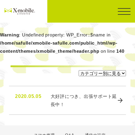
Warning
: Undefined property: WP_Error::$name in
/home/safulle/xmobile-safulle.com/public_html/wp-
content/themes/xmobile_theme/header.php
on line
140
2020.05.05
大好評につき、出張サポート延
長中！