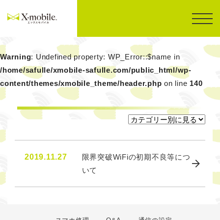
Warning
: Undefined property: WP_Error::$name in
/home/safulle/xmobile-safulle.com/public_html/wp-
content/themes/xmobile_theme/header.php
on line
140
2019.11.27
限界突破WiFiの初期不良等につ
いて