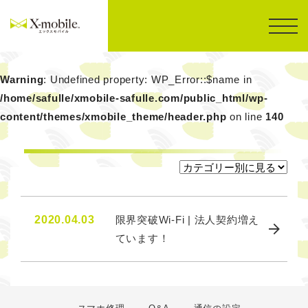
Warning
: Undefined property: WP_Error::$name in
/home/safulle/xmobile-safulle.com/public_html/wp-
content/themes/xmobile_theme/header.php
on line
140
2020.04.03
限界突破Wi-Fi | 法人契約増え
ています！