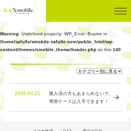
Warning
: Undefined property: WP_Error::$name in
/home/safulle/xmobile-safulle.com/public_html/wp-
content/themes/xmobile_theme/header.php
on line
140
2020.04.21
購入済の方もあきらめないで。
専用ケースは入手できます！