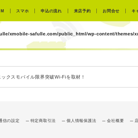
IM
スマホ
申込の流れ
来店予約
お問合せ
キ
ulle/xmobile-safulle.com/public_html/wp-content/themes/
ックスモバイル限界突破Wi-Fiを取材！
通信の設定
特定商取引法
個人情報保護法
会社概要