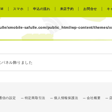
IM
スマホ
申込の流れ
来店予約
お問合せ
キ
ulle/xmobile-safulle.com/public_html/wp-content/themes/
大パネル飾りました
通信の設定
特定商取引法
個人情報保護法
会社概要