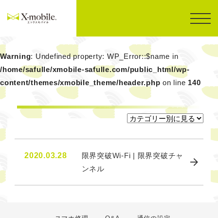
Warning
: Undefined property: WP_Error::$name in
/home/safulle/xmobile-safulle.com/public_html/wp-
content/themes/xmobile_theme/header.php
on line
140
2020.03.28
限界突破Wi-Fi | 限界突破チャ
ンネル