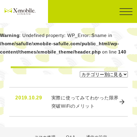
Warning
: Undefined property: WP_Error::$name in
/home/safulle/xmobile-safulle.com/public_html/wp-
content/themes/xmobile_theme/header.php
on line
140
2019.10.29
実際に使ってみてわかった限界
突破WiFiのメリット