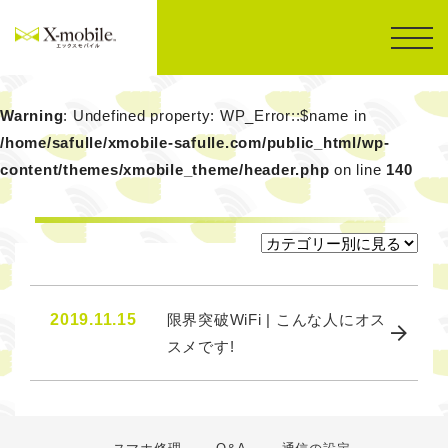
Warning
: Undefined property: WP_Error::$name in
/home/safulle/xmobile-safulle.com/public_html/wp-
content/themes/xmobile_theme/header.php
on line
140
2019.11.15
限界突破WiFi | こんな人にオス
スメです!