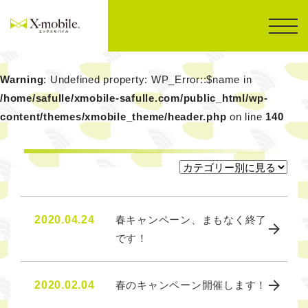
Warning
: Undefined property: WP_Error::$name in
/home/safulle/xmobile-safulle.com/public_html/wp-
content/themes/xmobile_theme/header.php
on line
140
2020.04.24
春キャンペーン、まもなく終了
です！
2020.02.04
春のキャンペーン開催します！